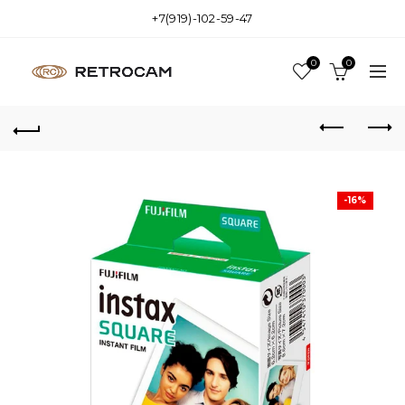
+7(919)-102-59-47
0
0
-16%