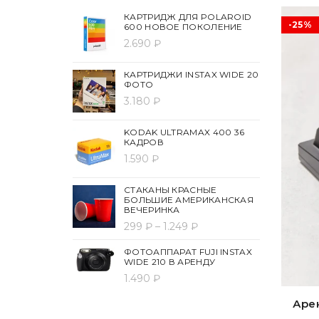
КАРТРИДЖ ДЛЯ POLAROID
-25%
600 НОВОЕ ПОКОЛЕНИЕ
2.690 ₽
КАРТРИДЖИ INSTAX WIDE 20
ФОТО
3.180 ₽
KODAK ULTRAMAX 400 36
КАДРОВ
1.590 ₽
СТАКАНЫ КРАСНЫЕ
БОЛЬШИЕ АМЕРИКАНСКАЯ
ВЕЧЕРИНКА
299 ₽ – 1.249 ₽
ФОТОАППАРАТ FUJI INSTAX
WIDE 210 В АРЕНДУ
1.490 ₽
Арен