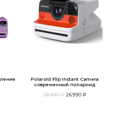
оление
Polaroid Flip Instant Camera
современный полароид
28.990 ₽
26.990 ₽
у
Прочитать Ещё