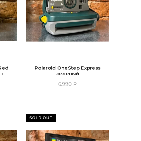
 Red
Polaroid OneStep Express
ат
зеленый
6.990 ₽
Прочитать Ещё
SOLD OUT