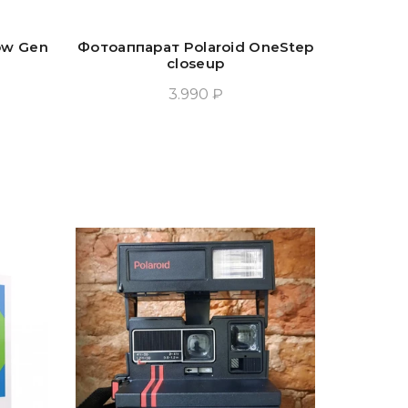
ow Gen
Фотоаппарат Polaroid OneStep
closeup
3.990 ₽
Добавить В Корзину