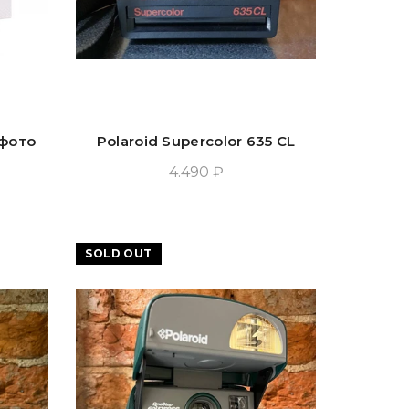
 фото
Polaroid Supercolor 635 CL
4.490 ₽
у
Добавить В Корзину
SOLD OUT