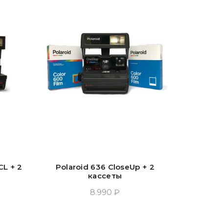
CL + 2
Polaroid 636 CloseUp + 2
кассеты
8.990 ₽
у
Добавить В Корзину