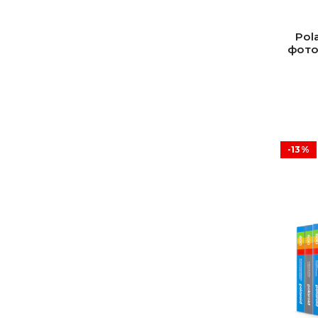
Pol
фото
-13%