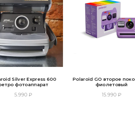
aroid Silver Express 600
Polaroid GO второе пок
ретро фотоаппарат
фиолетовый
5.990 ₽
15.990 ₽
Прочитать Ещё
Добавить В Корзин