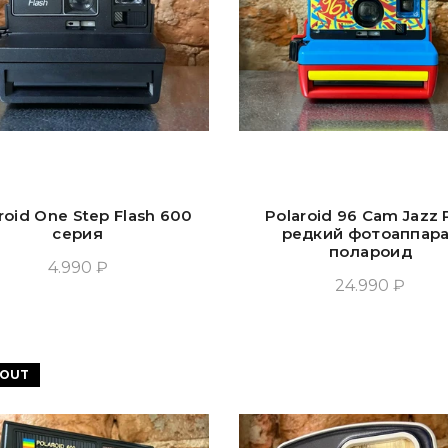
roid One Step Flash 600
Polaroid 96 Cam Jazz
серия
редкий фотоаппар
полароид
4.990 ₽
24.990 ₽
Добавить В Корзину
Прочитать Ещё
 OUT