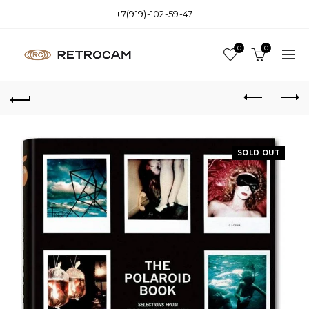
+7(919)-102-59-47
0
0
SOLD OUT