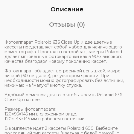
Описание
Отзывы (0)
Фотоаппарат Polaroid 636 Close Up и две цветные
кассеты представляет собой набор для начинающего
моментографа. Простая в настройках, камеры Polaroid
делает мгновенные фотокарточки как в 90-х высокого
качества благодаря новому поколению кассет.
Фотоаппарат обладает встроенной вспышкой, макро
линзой (60 см-далее), регулятором яркости. При
необходимости можно фотографировать без вспышки,
нажимаю на "малую" кнопку спуска.
Удобный ремешок для того чтобы носить Polaroid 636
Close Up на шее.
Размеры фотоаппарата:
120×95×145 мм в сложенном виде,
120×143×145 мм в рабочем состоянии
В комплекте идет 2 кассеты Polaroid 600. Выберите
подходящий тип кассеты (цветная с белой рамкой, с