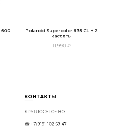
 600
Polaroid Supercolor 635 CL + 2
Polar
кассеты
11.990 ₽
у
Добавить В Корзину
Доб
КОНТАКТЫ
КРУГЛОСУТОЧНО
☎
+7(919)-102-59-47