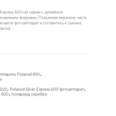
r Express 600-ой серии с дизайном
текаемыми формами. Поднимая верхнюю часть
ючаете фотоаппарат и готовитесь к съемке.
roid...
ппараты Polaroid 600
,
ро
 600
,
Polaroid Silver Express 600 фотоаппарат
,
s 600
,
полароид серебро