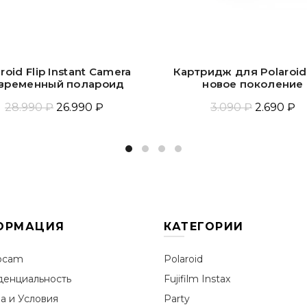
roid Flip Instant Camera
Картридж для Polaroid
временный полароид
новое поколение
28.990 ₽
26.990 ₽
3.090 ₽
2.690 ₽
Прочитать Ещё
Добавить В Корзин
ОРМАЦИЯ
КАТЕГОРИИ
ocam
Polaroid
енциальность
Fujifilm Instax
а и Условия
Party