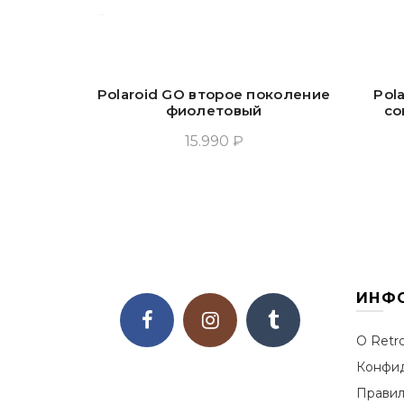
Polaroid GO второе поколение
Pola
фиолетовый
со
15.990 ₽
Добавить В Корзину
ИНФ
О Retr
Конфид
Правил