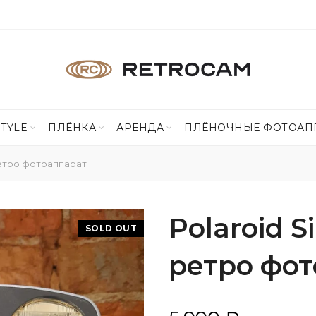
STYLE
ПЛЁНКА
АРЕНДА
ПЛЁНОЧНЫЕ ФОТОАП
 ретро фотоаппарат
Polaroid S
SOLD OUT
ретро фо