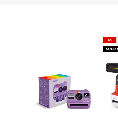
-6%
SOLD 