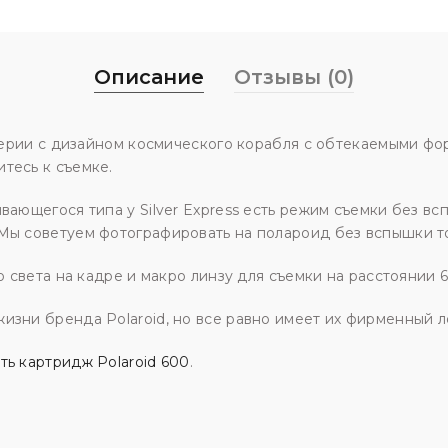
Описание
Отзывы (0)
й серии с дизайном космического корабля с обтекаемыми ф
тесь к съемке.
вающегося типа у Silver Express есть режим съемки без в
 Мы советуем фотографировать на полароид без вспышки т
ю света на кадре и макро линзу для съемки на расстоянии 6
изни бренда Polaroid, но все равно имеет их фирменный ло
ть картридж Polaroid 600
.