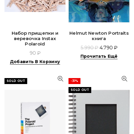
Набор прищепки и
Helmut Newton Portraits
веревочка Instax
книга
Polaroid
5.990 ₽
4.790 ₽
90 ₽
Прочитать Ещё
Добавить В Корзину
SOLD OUT
-31%
SOLD OUT