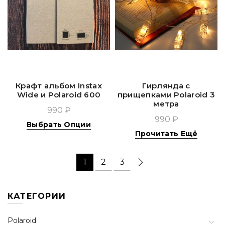
Крафт альбом Instax
Гирлянда с
Wide и Polaroid 600
прищепками Polaroid 3
метра
990 ₽
990 ₽
Выбрать Опции
Прочитать Ещё
1
2
3
КАТЕГОРИИ
Polaroid