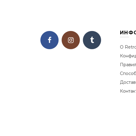
ИНФ
О Retr
Конфид
Правил
Способ
Достав
Контак