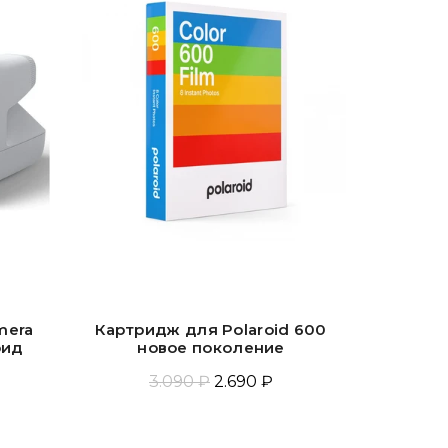
amera
Картридж для Polaroid 600
Polaroid
оид
новое поколение
3.090 ₽
2.690 ₽
Добавить В Корзину
Доб