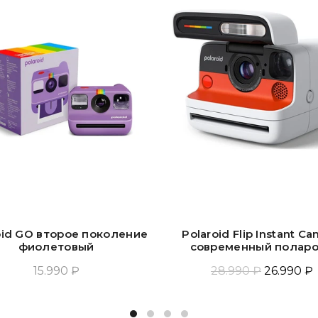
oid GO второе поколение
Polaroid Flip Instant C
фиолетовый
современный полар
15.990 ₽
28.990 ₽
26.990 ₽
Добавить В Корзину
Прочитать Ещё