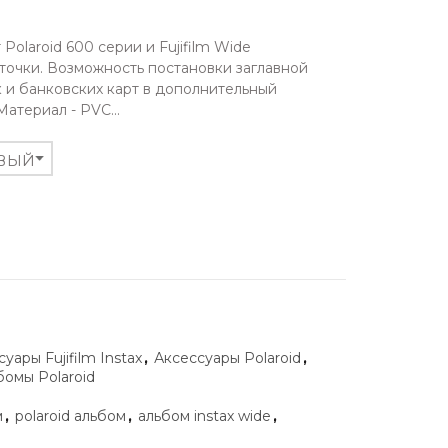
Polaroid 600 серии и Fujifilm Wide
точки. Возможность постановки заглавной
к и банковских карт в дополнительный
атериал - PVC...
ОВЫЙ
уары Fujifilm Instax
,
Аксессуары Polaroid
,
бомы Polaroid
м
,
polaroid альбом
,
альбом instax wide
,