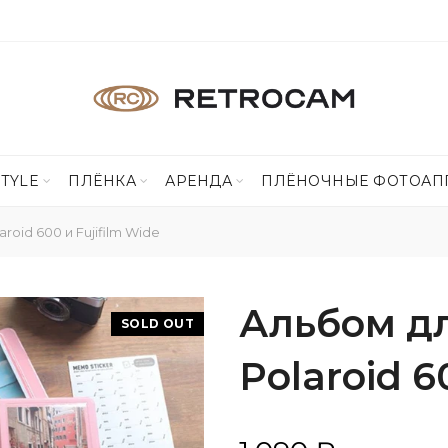
STYLE
ПЛЁНКА
АРЕНДА
ПЛЁНОЧНЫЕ ФОТОАП
oid 600 и Fujifilm Wide
Альбом д
SOLD OUT
Polaroid 6