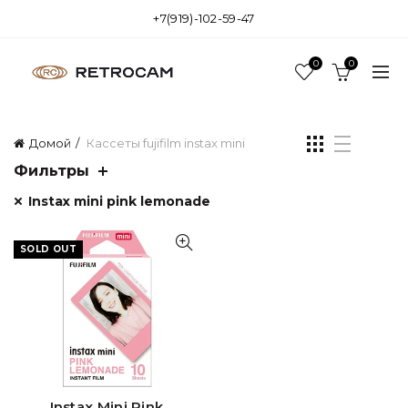
+7(919)-102-59-47
0
0
Домой
Кассеты fujifilm instax mini
Фильтры
Instax mini pink lemonade
SOLD OUT
Instax Mini Pink