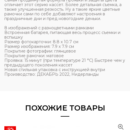
Самая продвинутая формула проявки и защиты цвета
отличает этот серию кассет. Более детальная съемка, а
также улучшенная резкость. Ну а такие яркие цветные
рамочки сами по себе добавляют настроения в
праздничные дни и пред новогодние деньки.
8 изображений с разноцветными рамками
Встроенная батарея, питающая весь процесс съемки и
вспышку
Размер фотокарточки: 8.8 x 10.7 см
Размер изображения: 7.9 x 7.9 см
Покрытие фотографии: глянцевое
Покрытие рамочки: матовое
Проявка: 15 минут (при температуре 21 °C) Быстрее чем у
предыдущего поколения кассет
Новая стильная упаковка с инструкцией внутри
Производство: ДЕКАБРЬ 2022, Нидерланды
ПОХОЖИЕ ТОВАРЫ
-12%