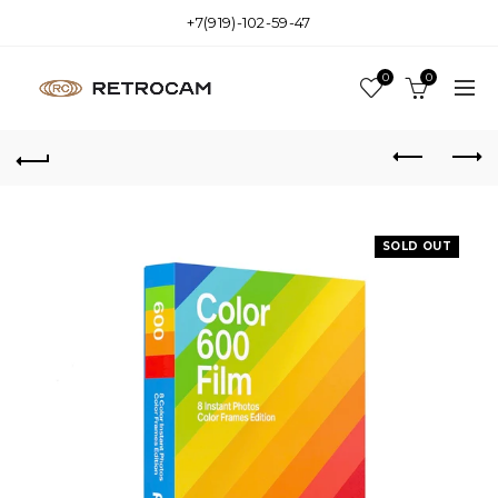
+7(919)-102-59-47
0
0
SOLD OUT