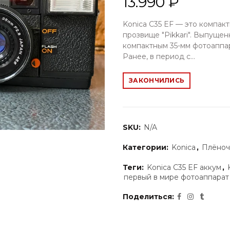
13.990 ₽
Konica C35 EF — это компак
прозвище "Pikkari". Выпущенн
компактным 35-мм фотоаппа
Ранее, в период с...
ЗАКОНЧИЛИСЬ
SKU:
N/A
Категории:
Konica
,
Плёноч
Теги:
Konica C35 EF аккум
,
первый в мире фотоаппарат
Поделиться