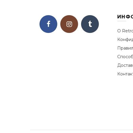
ИНФ
О Retr
Конфид
Правил
Способ
Достав
Контак