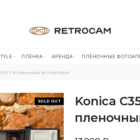
STYLE
ПЛЁНКА
АРЕНДА
ПЛЁНОЧНЫЕ ФОТОАП
35 EF 2.8 пленочный фотоаппарат
Konica C35
SOLD OUT
пленочны