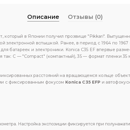
Описание
Отзывы (0)
 который в Японии получил прозвище "Pikkari". Выпущенный
й электронной вспышкой. Ранее, в период с 1964 по 1967 
и для батареек и электроники. Konica C35 EF впервые раз
ак: C — "Compact" (компактный), 35 — формат пленки 35 мм
фиксированных расстояний на вращающемся кольце объект
ями с фиксированным фокусом
Konica C35 EFP
и автофокус
метра. Настройка экспозиции фиксируется при полунажатии