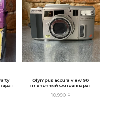
arty
Olympus accura view 90
Olym
парат
пленочный фотоаппарат
плено
10.990 ₽
у
Добавить В Корзину
Доб