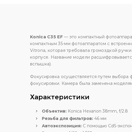
Konica C35 EF
— это компактный фотоаппарат,
компактным 35-мм фотоаппаратом с встроенно
Vitrona, которая требовала громоздкой ручк
корпусе. Название модели расшифровывается т
вспышка).
Фокусировка осуществляется путем выбора 
фокусировки. Камера была заменена модел
Характеристики
Объектив:
Konica Hexanon 38mm, f/2.8
Резьба для фильтров:
46 мм
Автоэкспозиция:
С помощью CdS-экспоно