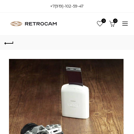
+7(919)-102-59-47
0
0