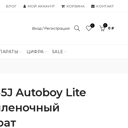
БЛОГ
МОЙ АККАУНТ
КОРЗИНА
КОНТАКТ
0
0
Вход / Регистрация
0 ₽
ПАРАТЫ
ЦИФРА
SALE
5J Autoboy Lite
пленочный
рат