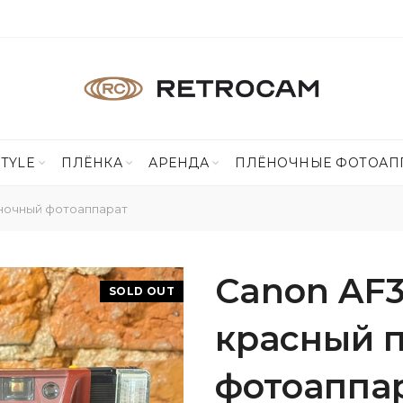
STYLE
ПЛЁНКА
АРЕНДА
ПЛЁНОЧНЫЕ ФОТОАП
еночный фотоаппарат
Canon AF3
SOLD OUT
красный 
фотоаппа