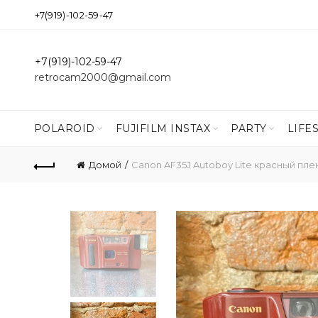
+7(919)-102-59-47
+7(919)-102-59-47
retrocam2000@gmail.com
POLAROID
FUJIFILM INSTAX
PARTY
LIFE
Домой
Canon AF35J Autoboy Lite красный пл