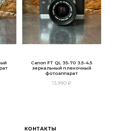
ный
Canon FT QL 35-70 3.5-4.5
Canon 
рат
зеркальный пленочный
плено
фотоаппарат
13.990 ₽
Прочитать Ещё
КОНТАКТЫ