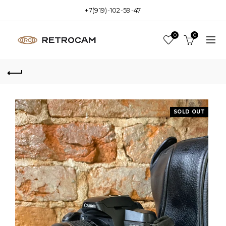
+7(919)-102-59-47
0
0
SOLD OUT