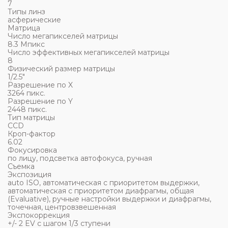
7
Типы линз
асферические
Матрица
Число мегапикселей матрицы
8.3 Мпикс
Число эффективных мегапикселей матрицы
8
Физический размер матрицы
1/2.5"
Разрешение по X
3264 пикс.
Разрешение по Y
2448 пикс.
Тип матрицы
СCD
Кроп-фактор
6.02
Фокусировка
по лицу, подсветка автофокуса, ручная
Съемка
Экспозиция
auto ISO, автоматическая с приоритетом выдержки,
автоматическая с приоритетом диафрагмы, общая
(Evaluative), ручные настройки выдержки и диафрагмы,
точечная, центровзвешенная
Экспокоррекция
+/- 2 EV с шагом 1/3 ступени