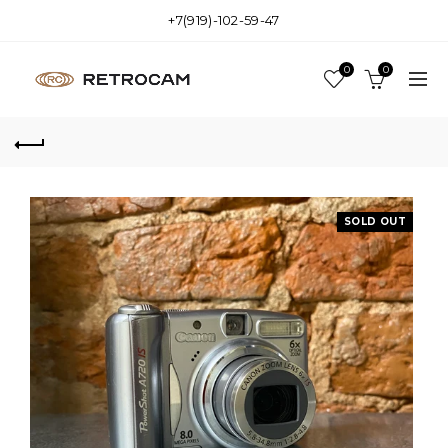
+7(919)-102-59-47
0
0
SOLD OUT