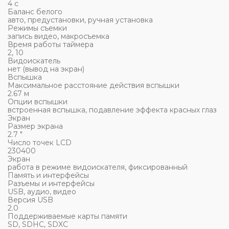
4 c
Баланс белого
авто, предустановки, ручная установка
Режимы съемки
запись видео, макросъемка
Время работы таймера
2, 10
Видоискатель
нет (вывод на экран)
Вспышка
Максимальное расстояние действия вспышки
2.67 м
Опции вспышки
встроенная вспышка, подавление эффекта красных глаз
Экран
Размер экрана
2.7 "
Число точек LCD
230400
Экран
работа в режиме видоискателя, фиксированный
Память и интерфейсы
Разъемы и интерфейсы
USB, аудио, видео
Версия USB
2.0
Поддерживаемые карты памяти
SD, SDHC, SDXC