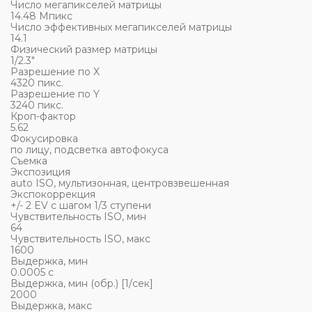
Число мегапикселей матрицы
14.48 Мпикс
Число эффективных мегапикселей матрицы
14.1
Физический размер матрицы
1/2.3"
Разрешение по X
4320 пикс.
Разрешение по Y
3240 пикс.
Кроп-фактор
5.62
Фокусировка
по лицу, подсветка автофокуса
Съемка
Экспозиция
auto ISO, мультизонная, центровзвешенная
Экспокоррекция
+/- 2 EV с шагом 1/3 ступени
Чувствительность ISO, мин
64
Чувствительность ISO, макс
1600
Выдержка, мин
0.0005 c
Выдержка, мин (обр.) [1/сек]
2000
Выдержка, макс