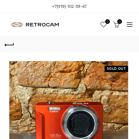
+7(919)-102-59-47
0
0
SOLD OUT