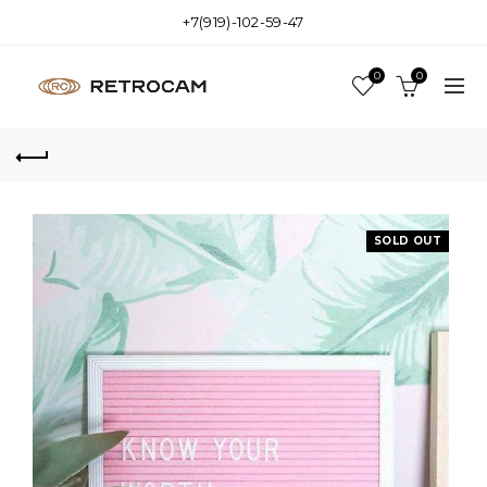
+7(919)-102-59-47
0
0
SOLD OUT