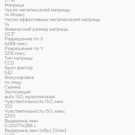
0.1 м
Матрица
Число мегапикселей матрицы
14 Мпикс
Число эффективных мегапикселей матрицы
14
Физический размер матрицы
1/2.3"
Разрешение по X
4288 пикс.
Разрешение по Y
3216 пикс.
Тип матрицы
СCD
Кроп-фактор
5.62
Фокусировка
по лицу
Съемка
Экспозиция
auto ISO, мультизонная
Чувствительность ISO, мин
100
Чувствительность ISO, макс
3200
Выдержка, мин
0.000714286 c
Выдержка, мин (обр.) [1/сек]