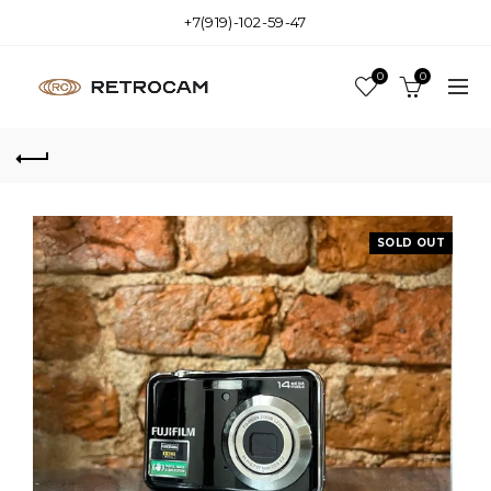
+7(919)-102-59-47
0
0
SOLD OUT