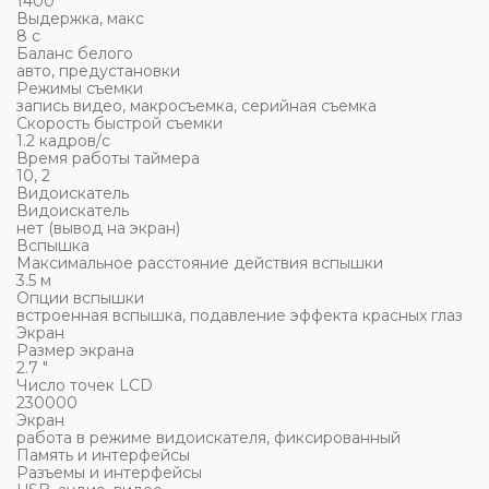
1400
Выдержка, макс
8 c
Баланс белого
авто, предустановки
Режимы съемки
запись видео, макросъемка, серийная съемка
Скорость быстрой съемки
1.2 кадров/с
Время работы таймера
10, 2
Видоискатель
Видоискатель
нет (вывод на экран)
Вспышка
Максимальное расстояние действия вспышки
3.5 м
Опции вспышки
встроенная вспышка, подавление эффекта красных глаз
Экран
Размер экрана
2.7 "
Число точек LCD
230000
Экран
работа в режиме видоискателя, фиксированный
Память и интерфейсы
Разъемы и интерфейсы