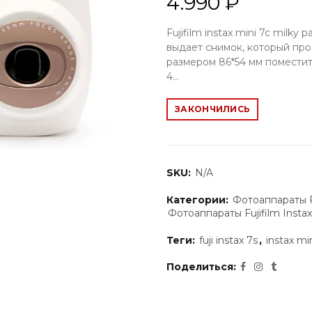
4.990 ₽
Fujifilm instax mini 7c milk
выдает снимок, который про
размером 86*54 мм поместит
4...
ЗАКОНЧИЛИСЬ
SKU:
N/A
Категории:
Фотоаппараты Fu
Фотоаппараты Fujifilm Instax
Теги:
fuji instax 7s
,
instax mi
Поделиться