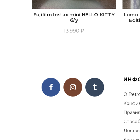
Fujifilm Instax mini HELLO KITTY
Lomo I
б/у
Edi
13.990 ₽
Прочитать Ещё
ИНФ
О Retr
Конфид
Правил
Способ
Достав
Контак