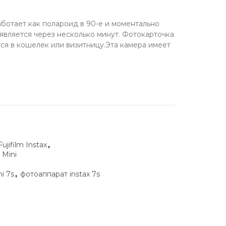
y работает как полароид в 90-е и моментально
является через несколько минут. Фотокарточка
ся в кошелек или визитницу.Эта камера имеет
jifilm Instax
,
 Mini
ni 7s
,
фотоаппарат instax 7s