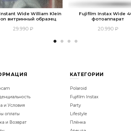
nstant Wide William Klein
Fujifilm Instax Wide 
tion витринный образец
фотоаппарат
29.990 ₽
20.990 ₽
Прочитать Ещё
Добавить В Корзин
ОРМАЦИЯ
КАТЕГОРИИ
ocam
Polaroid
енциальность
Fujifilm Instax
а и Условия
Party
ы оплаты
Lifestyle
ка и Возврат
Плёнка
ты
Аренда