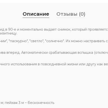
Описание
Отзывы (0)
лароид в 90-е и моментально выдает снимок, который проявляе
визитницу.
ии", "пасмурно", "светло", "солнечно". Их можно настраивать
ва вперед. Автоматически срабатывающая вспышка (отключ
я личного использования в повседневной жизни или другу как в
м; пейзаж 3 м ~ бесконечность