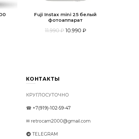
400
Fuji Instax mini 25 белый
Fuji Ins
фотоаппарат
11.990 ₽
10.990 ₽
у
Прочитать Ещё
КОНТАКТЫ
КРУГЛОСУТОЧНО
☎
+7(919)-102-59-47
✉
retrocam2000@gmail.com
TELEGRAM