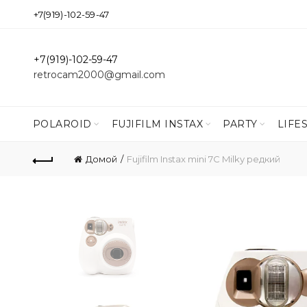
+7(919)-102-59-47
+7(919)-102-59-47
retrocam2000@gmail.com
POLAROID
FUJIFILM INSTAX
PARTY
LIFE
Домой
Fujifilm Instax mini 7C Milky редкий