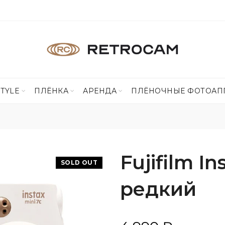
STYLE
ПЛЁНКА
АРЕНДА
ПЛЁНОЧНЫЕ ФОТОАП
Fujifilm In
SOLD OUT
редкий