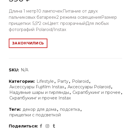
Длина 1 метр10 лампочекПитание от двух
пальчиковых батареек2 режима освещенияРазмер
прищепки: 5,5*2 смЦвет: прозрачныйДля любых
фотографий Polaroid/Instax
ЗАКОНЧИЛИСЬ
SKU:
N/A
Категории:
Lifestyle
,
Party
,
Polaroid
,
Аксессуары Fujifilm Instax
,
Аксессуары Polaroid
,
Надувные шары и гирлянды
,
Скрапбукинг и прочее
,
Скрапбукинг и прочее Instax
Теги:
декор для дома
,
подсетка
,
прищепки с подсветкой
Поделиться