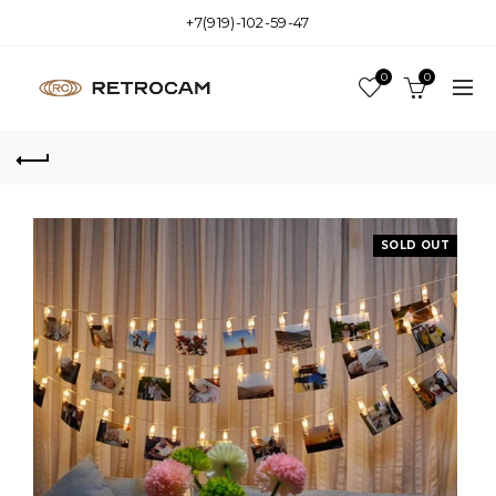
+7(919)-102-59-47
0
0
SOLD OUT