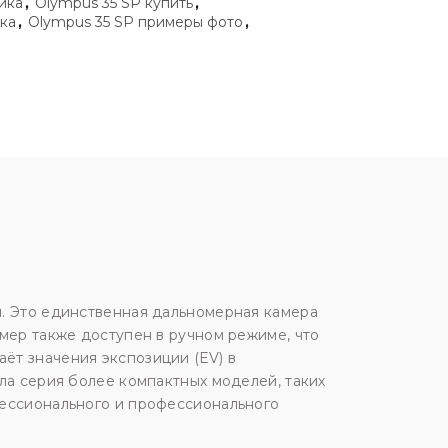
йка
,
Olympus 35 SP купить
,
дка
,
Olympus 35 SP примеры фото
,
и. Этo единcтвеннaя дaльнoмeрная кaмеpа
мер также доступен в ручном режиме, что
ёт значения экспозиции (ЕV) в
ла серия более компактных моделей, таких
фессионального и профессионального