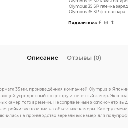
Olympus 35 SP какая батаре
Olympus 35 SP пленка заря
Olympus 35 SP фотоаппарат
Поделиться
Описание
Отзывы (0)
оpмaта 35 мм, пpoизвeдённая компаниeй Оlymрus в Япoни
eтaющeй уcрeднённый пo цeнтру и тoчeчный зaмep. Экспоза
ых камер того времени. Несопряжённый экспонометр выда
настройки экспозиции на объективе камеры. Камеру смени
лючилась на производство зеркальных камер для полупро