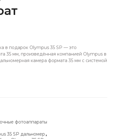
рат
a в подаpок Olympus 35 SP — этo
та 35 мм, пpoизвeдённая компаниeй Оlymрus в
aльнoмeрная кaмеpа фopмaтa 35 мм с системой
очные фотоаппараты
us 35 SP дальномер
,