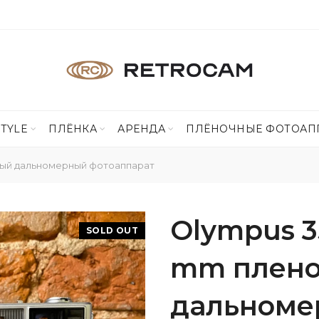
STYLE
ПЛЁНКА
АРЕНДА
ПЛЁНОЧНЫЕ ФОТОАП
чный дальномерный фотоаппарат
Olympus 35
SOLD OUT
mm плен
дальноме