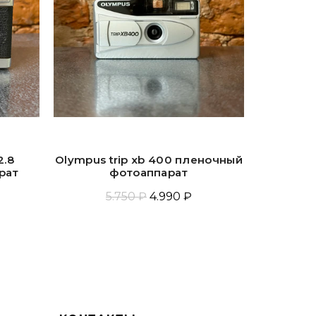
2.8
Olympus trip xb 400 пленочный
Olympus O
рат
фотоаппарат
5.750 ₽
4.990 ₽
Добавить В Корзину