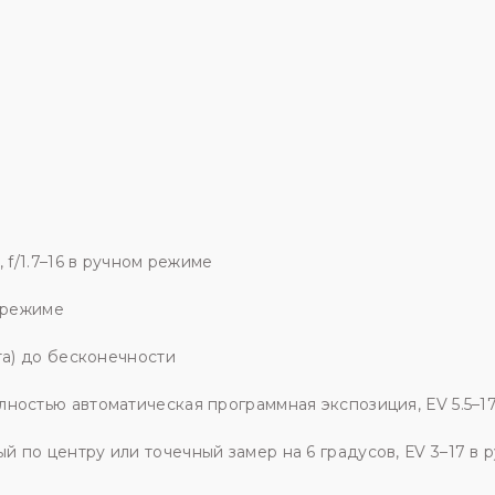
 f/1.7–16 в ручном режиме
м режиме
та) до бесконечности
ностью автоматическая программная экспозиция, ЕV 5.5–17
 по центру или точечный замер на 6 градусов, ЕV 3–17 в