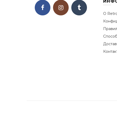
ИНФ
О Retr
Конфид
Правил
Способ
Достав
Контак