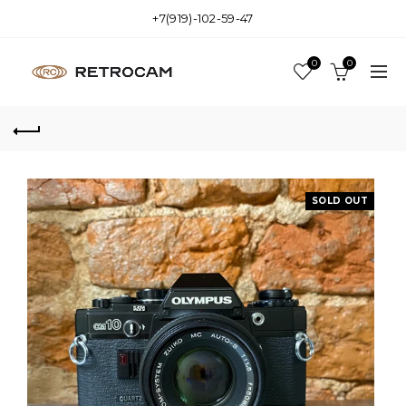
+7(919)-102-59-47
0
0
SOLD OUT