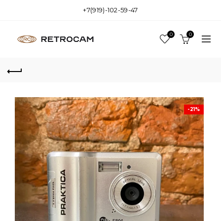
+7(919)-102-59-47
0
0
-21%