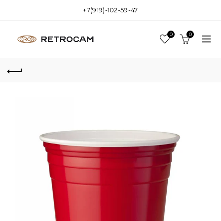
+7(919)-102-59-47
0
0