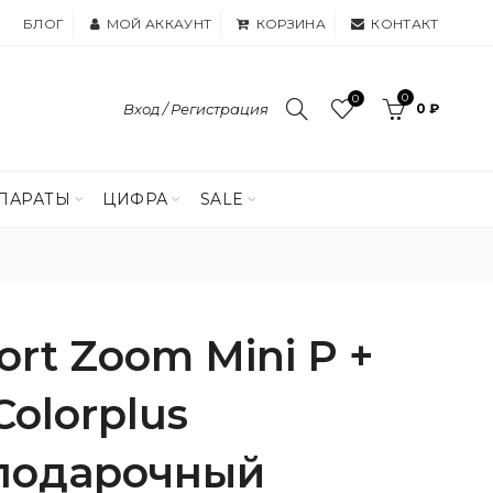
БЛОГ
МОЙ АККАУНТ
КОРЗИНА
КОНТАКТ
0
0
Вход / Регистрация
0 ₽
ПАРАТЫ
ЦИФРА
SALE
ort Zoom Mini P +
olorplus
подарочный