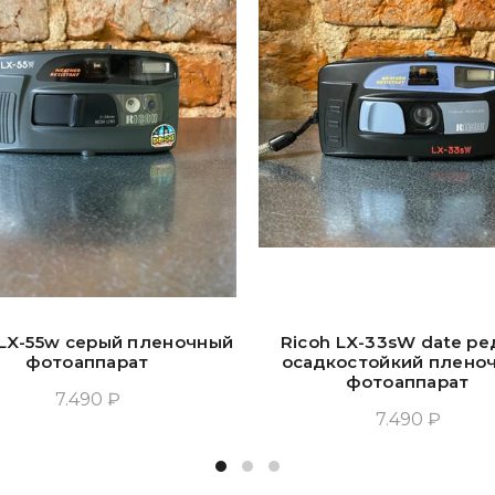
 LX-55w серый пленочный
Ricoh LX-33sW date ре
фотоаппарат
осадкостойкий плено
фотоаппарат
7.490 ₽
7.490 ₽
Прочитать Ещё
Прочитать Ещё