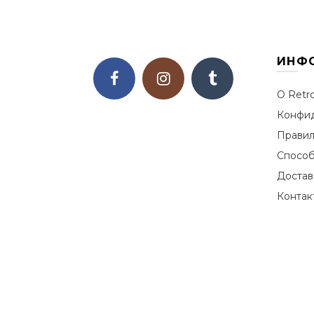
ИНФ
О Retr
Конфид
Правил
Способ
Достав
Контак