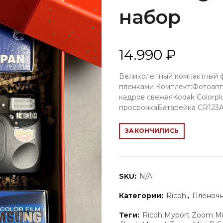
набор
14.990 ₽
Великолепный компактный фо
пленками Комплект:Фотоапп
кадров свежаяKodak Colorpl
просрочкаБатарейка CR123A
ЗАКОНЧИЛИСЬ
SKU:
N/A
Категории:
Ricoh
,
Плёночн
Теги:
Ricoh Myport Zoom Mi