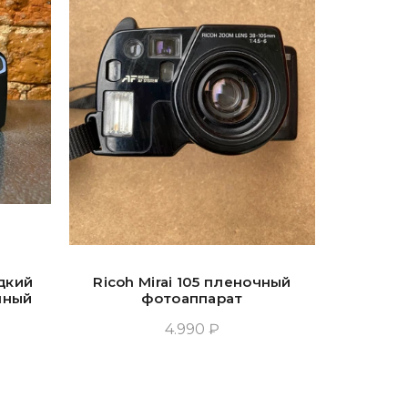
дкий
Ricoh Mirai 105 пленочный
Rico
чный
фотоаппарат
4.990 ₽
Прочитать Ещё