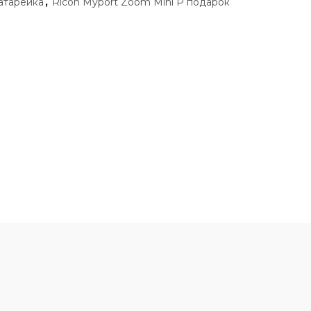
атарейка
,
Ricoh Myport Zoom Mini P подарок