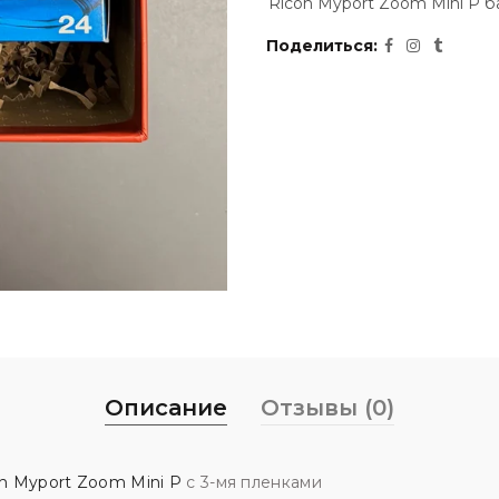
Ricoh Myport Zoom Mini P б
Поделиться
Описание
Отзывы (0)
h Myport Zoom Mini P
с 3-мя пленками