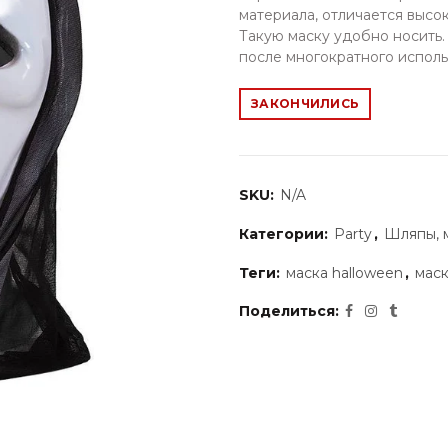
материала, отличаeтся высо
Такую маску удобно носить.
после многократного испол
ЗАКОНЧИЛИСЬ
SKU:
N/A
Категории:
Party
,
Шляпы, 
Теги:
маска halloween
,
маск
Поделиться