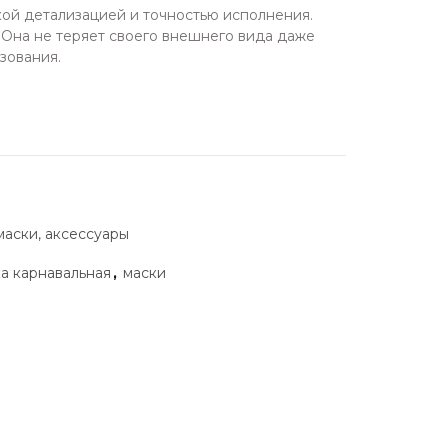
кой детализацией и точностью исполнения.
 Она не теряет своего внешнего вида даже
ьзования.
маски, аксессуары
а карнавальная
,
маски