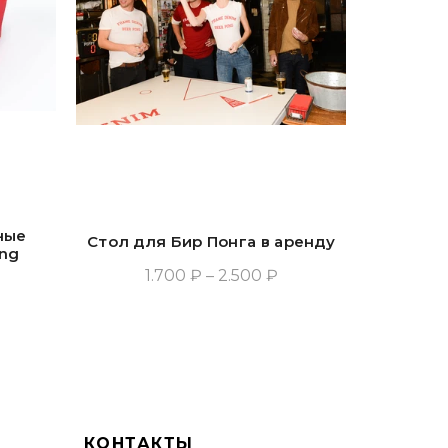
ные
Стол для Бир Понга в аренду
Фла
ong
1.700 ₽ – 2.500 ₽
Выбрать Опции
КОНТАКТЫ