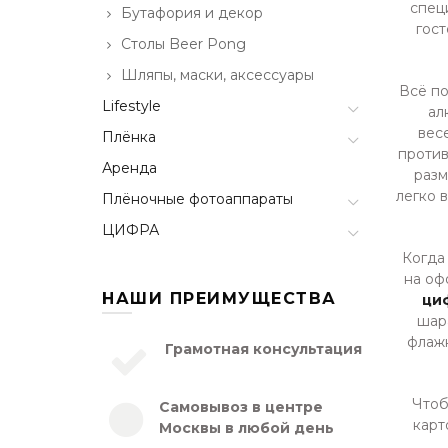
спец
Бутафория и декор
гост
Столы Beer Pong
Шляпы, маски, аксессуары
Всё по
Lifestyle
ал
вес
Плёнка
против
Аренда
разм
легко 
Плёночные фотоаппараты
ЦИФРА
Когда
на оф
НАШИ ПРЕИМУЩЕСТВА
ци
шар
флажк
Грамотная консультация
Чтоб
Самовывоз в центре
карт
Москвы в любой день