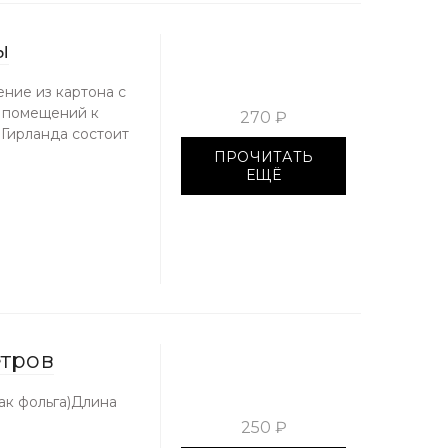
ы
ение из картона с
 помещений к
270 ₽
мГирланда состоит
ПРОЧИТАТЬ
ЕЩЁ
тров
ак фольга)Длина
250 ₽