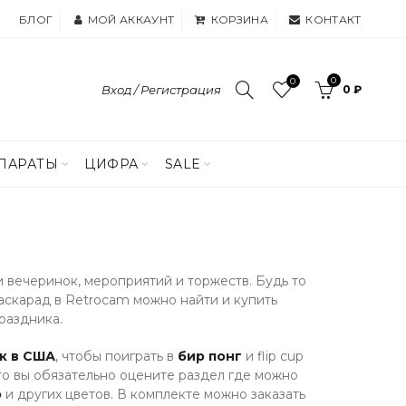
БЛОГ
МОЙ АККАУНТ
КОРЗИНА
КОНТАКТ
0
0
Вход / Регистрация
0 ₽
ПАРАТЫ
ЦИФРА
SALE
 вечеринок, мероприятий и торжеств. Будь то
аскарад в Retrocam можно найти и купить
раздника.
к в США
, чтобы поиграть в
бир понг
и flip cup
 то вы обязательно оцените раздел где можно
о
и других цветов. В комплекте можно заказать