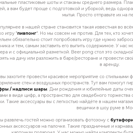
иальные пластиковые шоты и стаканы среднего размера. Пл
ей, а вам будет проще с подготовкой и уборкой, ведь однор
мытья. Просто отправьте их на п
пулярнее в нашей стране становится такая известная во всём
ко игру "
пивпонг
". Но мы совсем не против. Для тех, кто хо
ельем обязательно стоит попробовать игру где нужно заброс
ника и тем, самым заставить его выпить содержимое. У нас 
ера и с официальной разметкой. Beer pong стол это складн
взять на дачу или разложить в баре/ресторане и провести сво
в аренду.
 вы захотите провести красивое мероприятие со стильными 
ормление стен и воздушных пространств. Тут вам помогут г
фры / надписи шары
. Дни рождения и юбилейные даты очен
ами в виде цифр, а пространство для свадебного торжества 
и. Такие аксессуары вы с легкостью найдёте в нашем магаз
вещички в шоу руме в Мо
ы развлечь гостей можно организовать фотозону с
бутафор
онных аксессуаров на палочке. Такие праздничные и карнав
карточках полароид. У нас можно найти комплекты бут