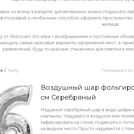
авок ко всему в разделе для вечеринок можно подыскать лай
 фотографий и необычным способом оформить пространство д
жилище.
ty от Retrocam это игра с воображением и постоянные обно
находить самые красивые варианты оформления мест, а такж
развлечений, будь то красные стаканчики для пивпонга ил
ой
Party
Показывать 25–
Воздушный шар фольгиро
см Серебряный
Надувной серебряный шар в виде цифры и
клапаном. Надувается воздухом или гели
зафиксировать на стене, подвесить к пото
на видное место.Просто надувается с по