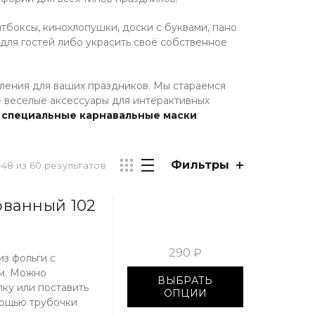
тбоксы, кинохлопушки, доски с буквами, пано
ля гостей либо украсить своё собственное
вления для ваших праздников. Мы стараемся
е веселые аксессуары для интерактивных
и
специальные карнавальные маски
.
Фильтры
48 из 60 результатов
ванный 102
290 ₽
з фольги с
ем. Можно
ВЫБРАТЬ
лку или поставить
ОПЦИИ
мощью трубочки