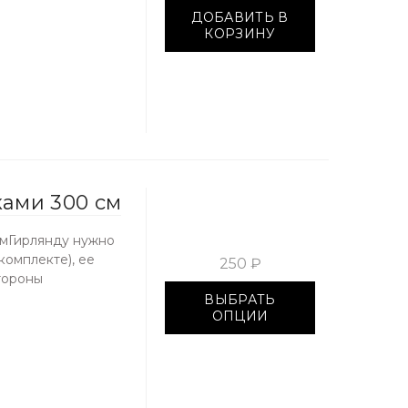
ДОБАВИТЬ В
КОРЗИНУ
ками 300 см
 смГирлянду нужно
комплекте), ее
250 ₽
тороны
ВЫБРАТЬ
ОПЦИИ