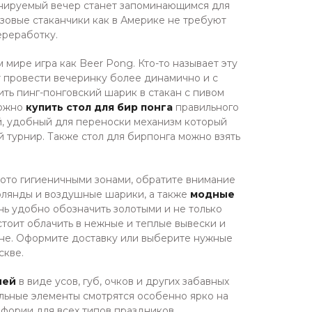
анируемый вечер станет запоминающимся для
азовые стаканчики как в Америке не требуют
ереработку.
 мире игра как Beer Pong. Кто-то называет эту
чет провести вечеринку более динамично и с
ить пинг-понговский шарик в стакан с пивом
можно
купить стол для бир понга
правильного
ой, удобный для переноски механизм который
й турнир. Также стол для бирпонга можно взять
фото гигиеничными зонами, обратите внимание
ирлянды и воздушные шарики, а также
модные
ь удобно обозначить золотыми и не только
стоит облачить в нежные и теплые вывески и
ине. Оформите доставку или выберите нужные
скве.
ией
в виде усов, губ, очков и других забавных
альные элементы смотрятся особенно ярко на
афории для всех типов праздников.