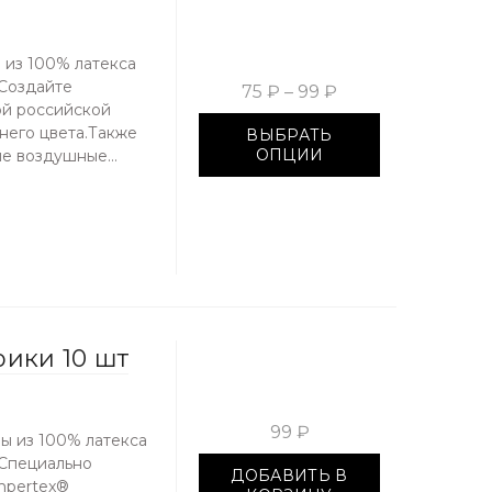
 из 100% латекса
 Создайте
75 ₽ – 99 ₽
ой российской
него цвета.Также
ВЫБРАТЬ
ОПЦИИ
е воздушные...
ики 10 шт
99 ₽
ы из 100% латекса
 Специально
ДОБАВИТЬ В
mpertex®