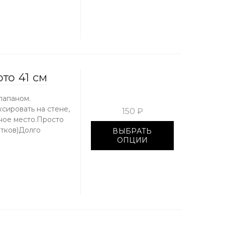
то 41 см
лапаном.
сировать на стене,
150 ₽
дное место.Просто
итков)Долго
ВЫБРАТЬ
ОПЦИИ