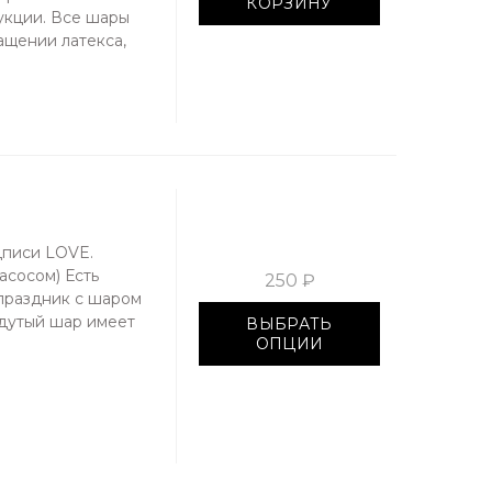
КОРЗИНУ
укции. Все шары
ращении латекса,
дписи LOVE.
асосом) Есть
250 ₽
 праздник с шаром
дутый шар имеет
ВЫБРАТЬ
ОПЦИИ