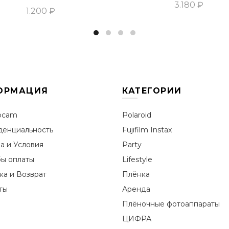
3.180 ₽
1.200 ₽
Добавить В Корзин
Добавить В Корзину
ОРМАЦИЯ
КАТЕГОРИИ
ocam
Polaroid
енциальность
Fujifilm Instax
а и Условия
Party
ы оплаты
Lifestyle
ка и Возврат
Плёнка
ты
Аренда
Плёночные фотоаппараты
ЦИФРА