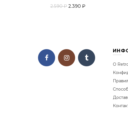
2.590 ₽
2.390 ₽
Добавить В Корзину
ИНФ
О Retr
Конфид
Правил
Способ
Достав
Контак