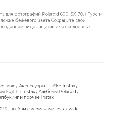
для фотографий Polaroid 600, SX-70, i-Type и
обложке бежевого цвета Сохраните свои
возданном виде защитив их от солнечных
Polaroid
,
Аксессуары Fujifilm Instax
,
ы Fujifilm Instax
,
Альбомы Polaroid
,
апбукинг и прочее Instax
636
,
альбом с карманами instax wide