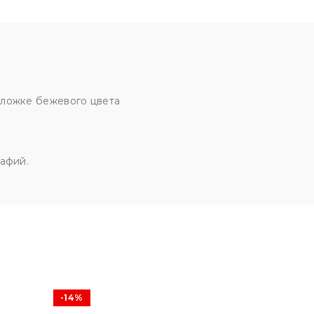
обложке бежевого цвета
рафий.
-14%
SOLD OU