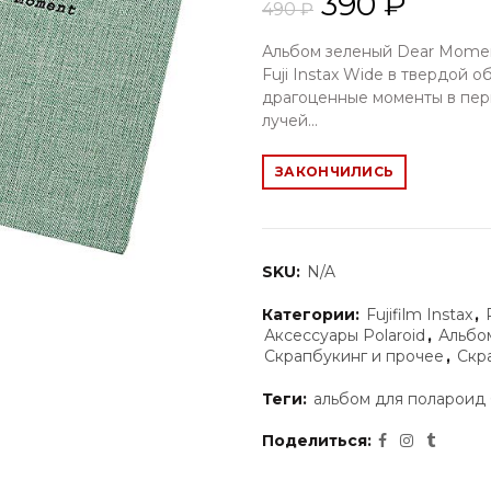
390 ₽
490 ₽
Альбом зеленый Dear Moment 
Fuji Instax Wide в твердой 
драгоценные моменты в пер
лучей...
ЗАКОНЧИЛИСЬ
SKU:
N/A
Категории:
Fujifilm Instax
,
Аксессуары Polaroid
,
Альбом
Скрапбукинг и прочее
,
Скр
Теги:
альбом для полароид 
Поделиться