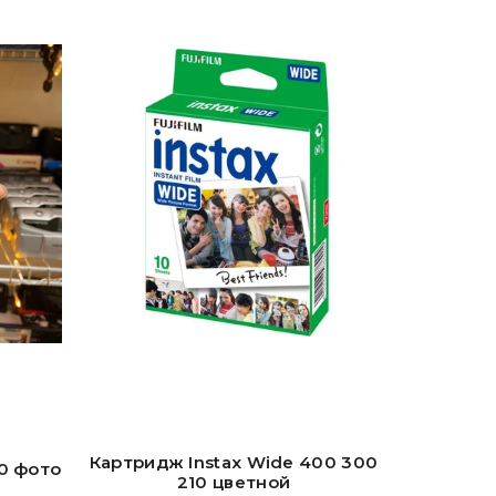
Картридж Instax Wide 400 300
Кассета
0 фото
210 цветной
пр