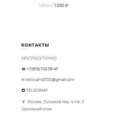
1.850 ₽
1.590 ₽
у
Добавить В Корзину
КОНТАКТЫ
КРУГЛОСУТОЧНО
☎
+7(919)-102-59-47
✉
retrocam2000@gmail.com
TELEGRAM
Москва, Лучников пер. 4 стр. 2
Цокольный этаж