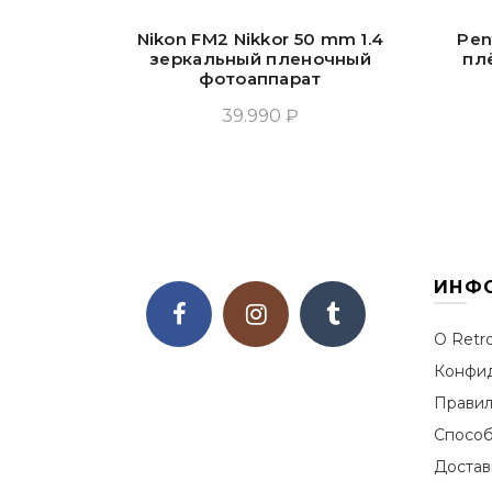
Nikon FM2 Nikkor 50 mm 1.4
Pen
зеркальный пленочный
пл
фотоаппарат
39.990 ₽
Добавить В Корзину
ИНФ
О Retr
Конфид
Правил
Способ
Достав