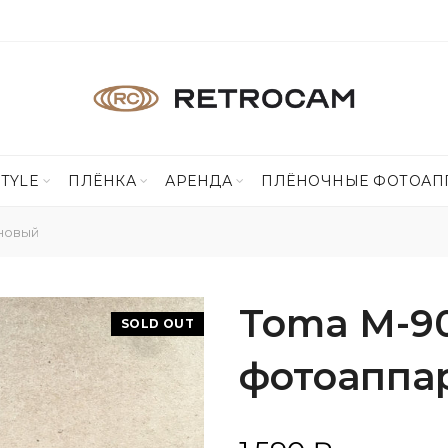
STYLE
ПЛЁНКА
АРЕНДА
ПЛЁНОЧНЫЕ ФОТОАП
новый
Toma M-9
SOLD OUT
фотоаппа