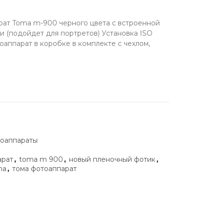
ат Toma m-900 черного цвета с встроенной
 (подойдет для портретов) Установка ISO
оаппарат в коробке в комплекте с чехлом,
оаппараты
арат
,
toma m 900
,
новый пленочный фотик
,
ma
,
тома фотоаппарат