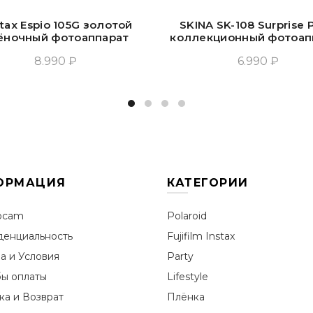
tax Espio 105G золотой
SKINA SK-108 Surprise P
ёночный фотоаппарат
коллекционный фотоап
8.990 ₽
6.990 ₽
Добавить В Корзину
Добавить В Корзин
ОРМАЦИЯ
КАТЕГОРИИ
ocam
Polaroid
енциальность
Fujifilm Instax
а и Условия
Party
ы оплаты
Lifestyle
ка и Возврат
Плёнка