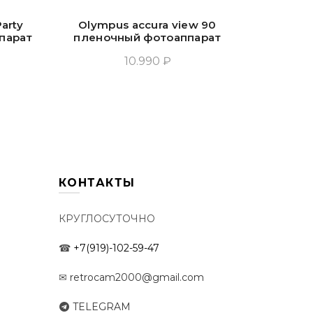
arty
Olympus accura view 90
Olym
парат
пленочный фотоаппарат
плено
10.990 ₽
у
Добавить В Корзину
Доб
КОНТАКТЫ
КРУГЛОСУТОЧНО
☎
+7(919)-102-59-47
✉
retrocam2000@gmail.com
TELEGRAM