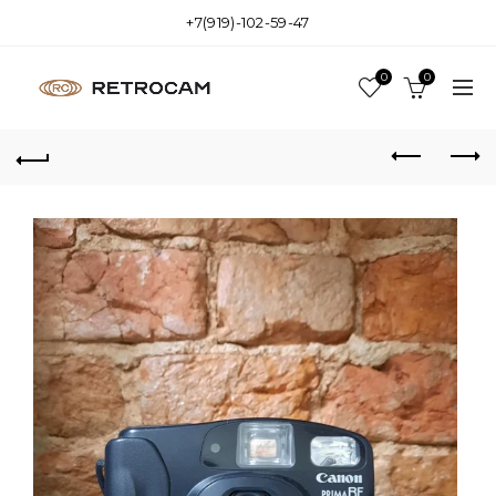
+7(919)-102-59-47
0
0