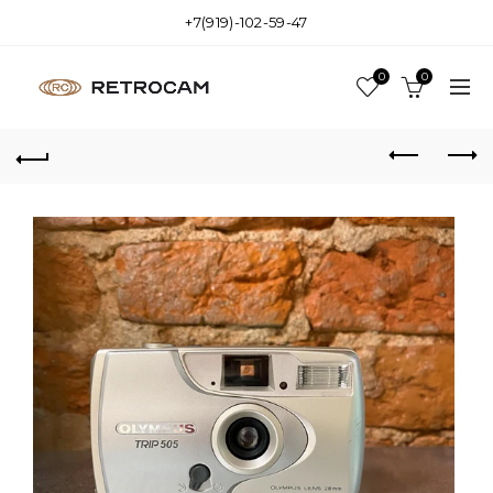
+7(919)-102-59-47
0
0