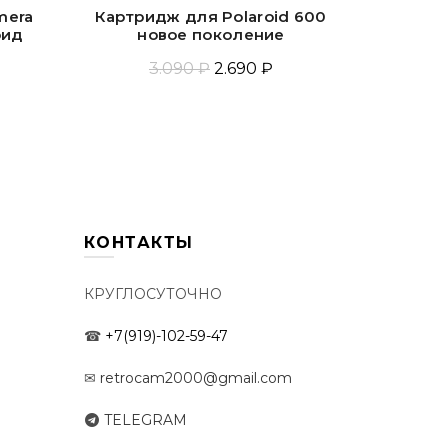
amera
Картридж для Polaroid 600
Polaroid
оид
новое поколение
3.090 ₽
2.690 ₽
Добавить В Корзину
Доб
КОНТАКТЫ
КРУГЛОСУТОЧНО
☎
+7(919)-102-59-47
✉
retrocam2000@gmail.com
TELEGRAM