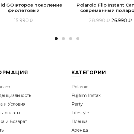
oid GO второе поколение
Polaroid Flip Instant C
фиолетовый
современный полар
15.990 ₽
28.990 ₽
26.990 ₽
Добавить В Корзину
Прочитать Ещё
ОРМАЦИЯ
КАТЕГОРИИ
ocam
Polaroid
енциальность
Fujifilm Instax
а и Условия
Party
ы оплаты
Lifestyle
ка и Возврат
Плёнка
ты
Аренда